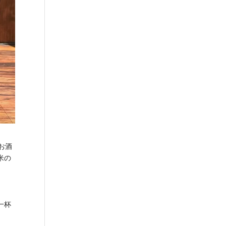
お酒
米の
一杯