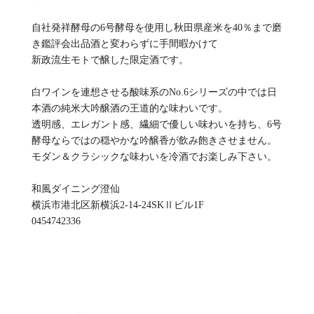
自社発祥酵母の6号酵母を使用し秋田県産米を40％まで磨
き鑑評会出品酒と変わらずに手間暇かけて
新政流生モトで醸した限定酒です。
白ワインを連想させる酸味系のNo.6シリーズの中では日
本酒の純米大吟醸酒の王道的な味わいです。
透明感、エレガント感、繊細で優しい味わいを持ち、6号
酵母ならではの穏やかな吟醸香が飲み飽きさせません。
モダン＆クラシックな味わいを冷酒でお楽しみ下さい。
和風ダイニング澄仙
横浜市港北区新横浜2-14-24SKⅡビル1F
0454742336