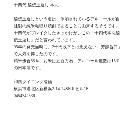
十四代 秘伝玉返し 本丸
秘伝玉返しという名は、添加されているアルコールが自
社製の純米粕取り焼酎であることに由来するそうです。
十四代がブレイクしたきっかけが、この「十四代本丸秘
伝玉返し」だと言われています。
95年の発売当時に、2千円以下とは思えない「芳醇旨口」
で人気を博したのです。
精米歩合55％、お米は五百万石、アルコール度数は15％
の日本酒です。
和風ダイニング澄仙
横浜市港北区新横浜2-14-24SKⅡビル1F
0454742336