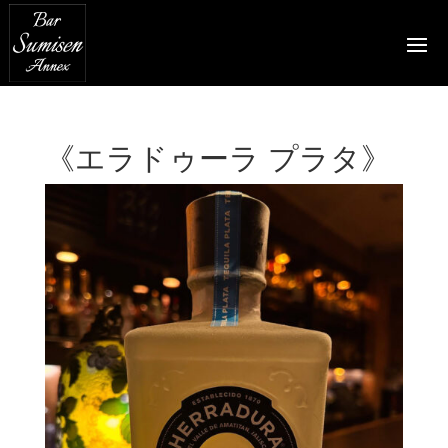
《エラドゥーラ プラタ》